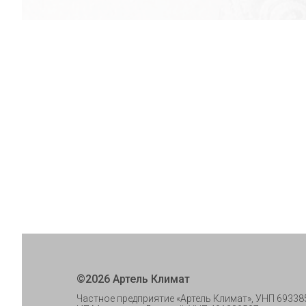
©
2026
Артель Климат
Частное предприятие «Артель Климат», УНП 69338