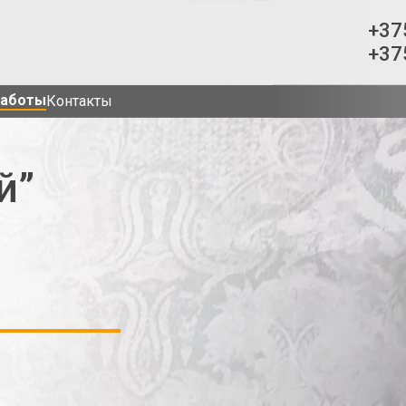
+37
+37
работы
Контакты
й”