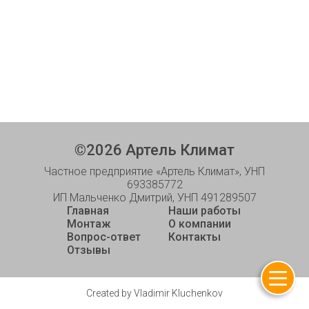
©
2026
Артель Климат
Частное предприятие «Артель Климат», УНП
693385772
ИП Мальченко Дмитрий, УНП 491289507
Главная
Наши работы
Монтаж
О компании
Вопрос-ответ
Контакты
Отзывы
Created by Vladimir Kluchenkov