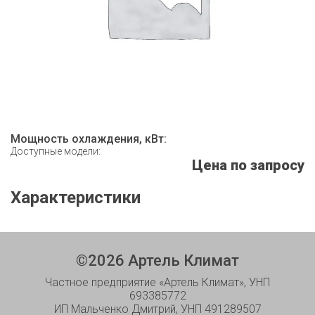
Мощность охлаждения, кВт:
Доступные модели:
Цена по запросу
Характеристики
©
2026
Артель Климат
Частное предприятие «Артель Климат», УНП
693385772
ИП Мальченко Дмитрий, УНП 491289507