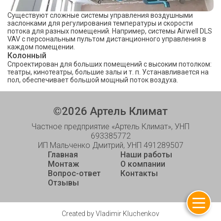
Существуют сложные системы управления воздушными
заслонками для регулирования температуры и скорости
потока для разных помещений. Например, системы Airwell DLS
VAV с персональным пультом дистанционного управления в
каждом помещении.
Колонный
Спроектирован для больших помещений с высоким потолком:
театры, кинотеатры, большие залы и т. п. Устанавливается на
пол, обеспечивает большой мощный поток воздуха.
©
2026
Артель Климат
Частное предприятие «Артель Климат», УНП
693385772
ИП Мальченко Дмитрий, УНП 491289507
Главная
Наши работы
Монтаж
О компании
Вопрос-ответ
Контакты
Отзывы
Created by Vladimir Kluchenkov