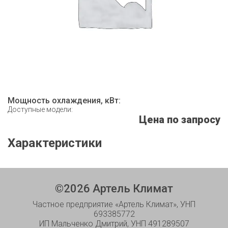
Мощность охлаждения, кВт:
Доступные модели:
Цена по запросу
Характеристики
©
2026
Артель Климат
Частное предприятие «Артель Климат», УНП
693385772
ИП Мальченко Дмитрий, УНП 491289507