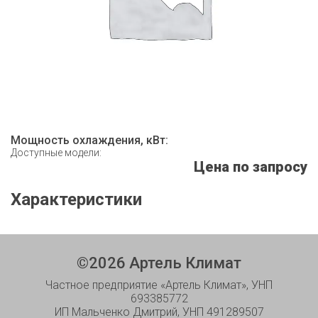
Мощность охлаждения, кВт:
Доступные модели:
Цена по запросу
Характеристики
©
2026
Артель Климат
Частное предприятие «Артель Климат», УНП
693385772
ИП Мальченко Дмитрий, УНП 491289507