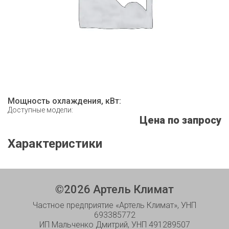
Мощность охлаждения, кВт:
Доступные модели:
Цена по запросу
Характеристики
©
2026
Артель Климат
Частное предприятие «Артель Климат», УНП
693385772
ИП Мальченко Дмитрий, УНП 491289507