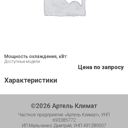
Мощность охлаждения, кВт:
Доступные модели:
Цена по запросу
Характеристики
©
2026
Артель Климат
Частное предприятие «Артель Климат», УНП
693385772
ИП Мальченко Дмитрий, УНП 491289507